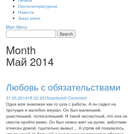
Личное
Окололитературное
Новости
Заказ книги
Main Menu
Month
Май 2014
Любовь с обязательствами
31.05.2014
18.02.2015
zantovich
Comment
Одна моя знакомая как-то шла с работы. А он сидел на
тротуаре и жалобно мяукал. Он был маленький,
ушастенький, полосатенький. И такой несчастный, что она не
смогла пройти мимо. Он был нежно взят на ручки, заботливо
отнесен домой, тщательно вымыт… А утром ей показалось,
что он какой-то больной и она выкинула паршивца обратно