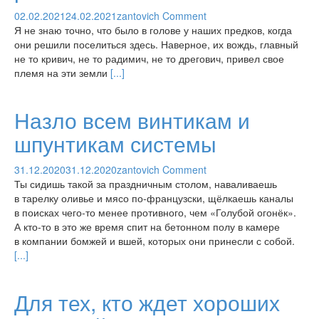
02.02.2021
24.02.2021
zantovich
Comment
Я не знаю точно, что было в голове у наших предков, когда
они решили поселиться здесь. Наверное, их вождь, главный
не то кривич, не то радимич, не то дрегович, привел свое
племя на эти земли
[...]
Назло всем винтикам и
шпунтикам системы
31.12.2020
31.12.2020
zantovich
Comment
Ты сидишь такой за праздничным столом, наваливаешь
в тарелку оливье и мясо по-французски, щёлкаешь каналы
в поисках чего-то менее противного, чем «Голубой огонёк».
А кто-то в это же время спит на бетонном полу в камере
в компании бомжей и вшей, которых они принесли с собой.
[...]
Для тех, кто ждет хороших