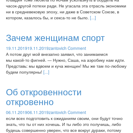
часок-другой потехи ради. Не угасала эта отрасль экономики
ни в средневековую эпоху, ни даже в Советском Союзе, в
котором, казалось бы, и секса-то не было.
[...]
Зачем женщинам спорт
19.11.2019
19.11.2019
zantovich
Comment
А потом друг мой внезапно заявил, что занимаемся
мы какой-то фигней. — Нужно, Саша, на аэробику нам идти.
Представь: мы вдвоем и куча женщин! Мы же там по-любому
будем популярны!
[...]
Об откровенности
откровенно
06.11.2019
06.11.2019
zantovich
Comment
если всех подготовить к ожиданиям своим, они будут точно
знать, что ты от них хочешь. И ты либо это получишь, либо
будешь совершенно уверен, что все вокруг дураки, потому