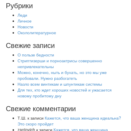
Рубрики
Леди
Личное
Новости
Окололитературное
Свежие записи
О пользе бедности
Стриптизерши и порноактрисы совершенно
непривлекательны
Можно, конечно, ныть и бухать, но это мы уже
пробовали. Нужно разбогатеть
Назло всем винтикам и шпунтикам системы
Для тех, кто ждет хороших новостей и ужасается
новому пробитому дну
Свежие комментарии
Т.Ш.
к записи
Кажется, что ваша женщина идеальна?
Это скоро пройдет
zantovich
к записи
Кажется, что ваша женщина