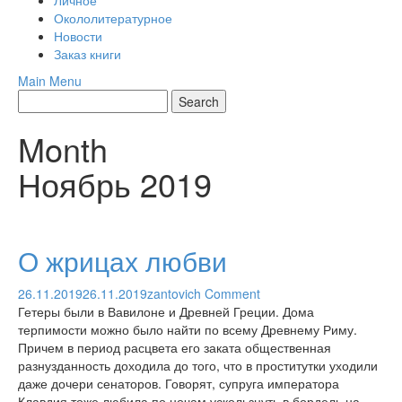
Личное
Окололитературное
Новости
Заказ книги
Main Menu
Month
Ноябрь 2019
О жрицах любви
26.11.2019
26.11.2019
zantovich
Comment
Гетеры были в Вавилоне и Древней Греции. Дома
терпимости можно было найти по всему Древнему Риму.
Причем в период расцвета его заката общественная
разнузданность доходила до того, что в проститутки уходили
даже дочери сенаторов. Говорят, супруга императора
Клавдия тоже любила по ночам ускользнуть в бордель на