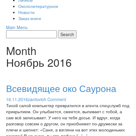
Личное
Окололитературное
Новости
Заказ книги
Main Menu
Month
Ноябрь 2016
Всевидящее око Саурона
16.11.2016
zantovich
Comment
Тихой сапой компьютер превратился в агента спецслужб под
прикрытием. Он улыбается, смеется, выпивает с тобой, а
сам всё записывает. У него на тебя досье. И вдруг, когда
разговор совсем о другом, он приобнимет по-дружески за
плечи и шепнет: «Саня, а взгляни на вот этих молоденьких
азиаток! Я же знаю, ты это любишь!»
[...]