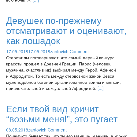
Девушек по-прежнему
отсматривают и оценивают,
как лошадок
17.05.2018
17.05.2018
zantovich
Comment
Старожилы поговаривают, что самый первый конкурс
красоты прошел в Древней Греции. Парис (человек,
мужчина, счастливчик) выбирал между Герой, Афиной
и Афродитой. То есть между стервозной женой Зевса,
мужеподобной богиней организованной войны и мягкой,
привлекательной и сексуальной Афродитой.
[...]
Если твой вид кричит
“возьми меня!”, это пугает
08.05.2018
zantovich
Comment
Почему-то бывает так, что ты его манишь, манишь, а мужик