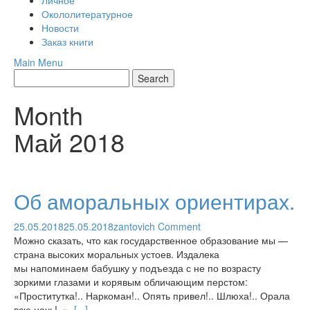
Личное
Окололитературное
Новости
Заказ книги
Main Menu
Month
Май 2018
Об аморальных ориентирах.
25.05.2018
25.05.2018
zantovich
Comment
Можно сказать, что как государственное образование мы —
страна высоких моральных устоев. Издалека
мы напоминаем бабушку у подъезда с не по возрасту
зоркими глазами и корявым обличающим перстом:
«Проститутка!.. Наркоман!.. Опять привел!.. Шлюха!.. Орала
всю ночь!..».
[...]