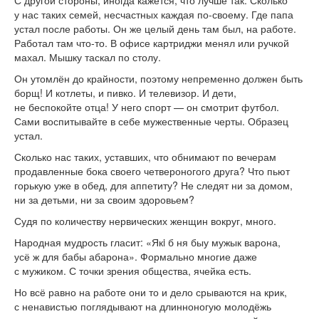
С другой стороны, иногда кажется, что лучше так. Сколько
у нас таких семей, несчастных каждая по-своему. Где папа
устал после работы. Он же целый день там был, на работе.
Работал там что-то. В офисе картриджи менял или ручкой
махал. Мышку таскал по столу.
Он утомлён до крайности, поэтому непременно должен быть
борщ! И котлеты, и пивко. И телевизор. И дети,
не беспокойте отца! У него спорт — он смотрит футбол.
Сами воспитывайте в себе мужественные черты. Образец
устал.
Сколько нас таких, уставших, что обнимают по вечерам
продавленные бока своего четвероногого друга? Что пьют
горькую уже в обед, для аппетиту? Не следят ни за домом,
ни за детьми, ни за своим здоровьем?
Судя по количеству нервических женщин вокруг, много.
Народная мудрость гласит: «Якi б ня быу мужык варона,
усё ж для бабы абарона». Формально многие даже
с мужиком. С точки зрения общества, ячейка есть.
Но всё равно на работе они то и дело срываются на крик,
с ненавистью поглядывают на длинноногую молодёжь