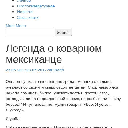
Личное
Окололитературное
Новости
Заказ книги
Main Menu
Легенда о коварном
мексиканце
23.05.2017
23.05.2017
zantovich
Одна девушка, точнее вполне зрелая женщина, сильно
ругалась со своим мужем, отцом её детей. Спор накалялся,
начали поминать былое, унижать честь и достоинство,
поглядывали на поднадоевший сервиз, не разбить ли в пылу
борьбы? И тут, внезапно, мужик говорит: «Всё. Я устал.
Я ухожу!»
И ушёл.
Собрал чемодан и ушёл. Прямо как Ельцин в девяносто