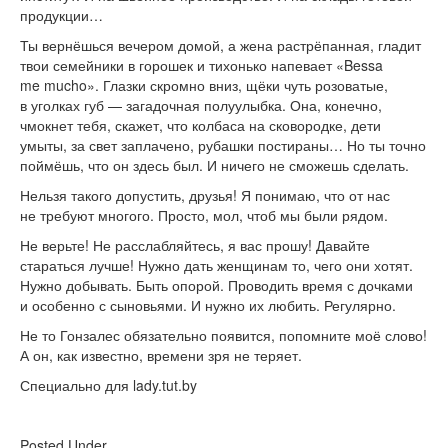
продукции…
Ты вернёшься вечером домой, а жена растрёпанная, гладит
твои семейники в горошек и тихонько напевает «Bessa
me mucho». Глазки скромно вниз, щёки чуть розоватые,
в уголках губ — загадочная полуулыбка. Она, конечно,
чмокнет тебя, скажет, что колбаса на сковородке, дети
умыты, за свет заплачено, рубашки постираны… Но ты точно
поймёшь, что он здесь был. И ничего не сможешь сделать.
Нельзя такого допустить, друзья! Я понимаю, что от нас
не требуют многого. Просто, мол, чтоб мы были рядом.
Не верьте! Не расслабляйтесь, я вас прошу! Давайте
стараться лучше! Нужно дать женщинам то, чего они хотят.
Нужно добывать. Быть опорой. Проводить время с дочками
и особенно с сыновьями. И нужно их любить. Регулярно.
Не то Гонзалес обязательно появится, попомните моё слово!
А он, как известно, времени зря не теряет.
Специально для lady.tut.by
Posted Under