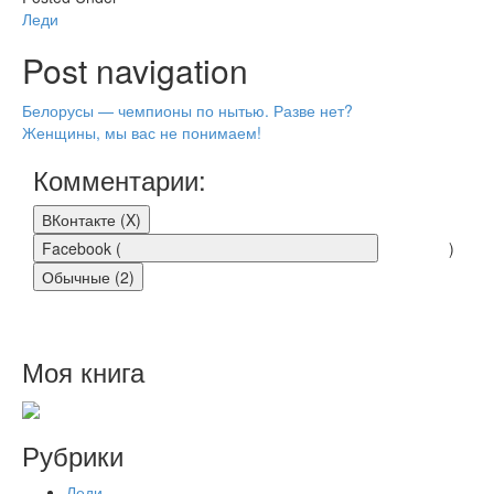
Леди
Post navigation
Белорусы — чемпионы по нытью. Разве нет?
Женщины, мы вас не понимаем!
Комментарии:
ВКонтакте (
X
)
Facebook (
)
Обычные (2)
2 thoughts on “
Моя книга
Легенда о
коварном мексиканце
”
Рубрики
Ольга
:
23.05.2017 в 19:46
Леди