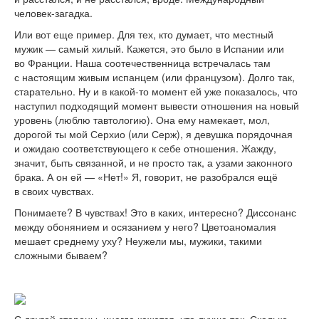
человек-загадка.
Или вот еще пример. Для тех, кто думает, что местный
мужик — самый хилый. Кажется, это было в Испании или
во Франции. Наша соотечественница встречалась там
с настоящим живым испанцем (или французом). Долго так,
старательно. Ну и в какой-то момент ей уже показалось, что
наступил подходящий момент вывести отношения на новый
уровень (люблю тавтологию). Она ему намекает, мол,
дорогой ты мой Серхио (или Серж), я девушка порядочная
и ожидаю соответствующего к себе отношения. Жажду,
значит, быть связанной, и не просто так, а узами законного
брака. А он ей — «Нет!» Я, говорит, не разобрался ещё
в своих чувствах.
Понимаете? В чувствах! Это в каких, интересно? Диссонанс
между обонянием и осязанием у него? Цветоаномалия
мешает среднему уху? Неужели мы, мужики, такими
сложными бываем?