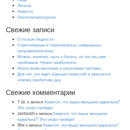
Александр, Вы просто поэт! Очень здорово!
Личное
zantovich
:
Новости
23.05.2017 в 21:17
Окололитературное
Спасибо!
Свежие записи
Добавить комментарий
О пользе бедности
Для отправки комментария вам необходимо
авторизоваться
.
Стриптизерши и порноактрисы совершенно
непривлекательны
Можно, конечно, ныть и бухать, но это мы уже
пробовали. Нужно разбогатеть
Назло всем винтикам и шпунтикам системы
Для тех, кто ждет хороших новостей и ужасается
новому пробитому дну
Свежие комментарии
Т.Ш.
к записи
Кажется, что ваша женщина идеальна?
Это скоро пройдет
zantovich
к записи
Кажется, что ваша женщина
идеальна? Это скоро пройдет
She
к записи
Кажется, что ваша женщина идеальна?