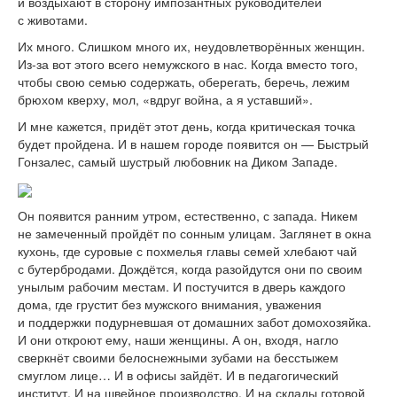
и воздыхают в сторону импозантных руководителей
с животами.
Их много. Слишком много их, неудовлетворённых женщин.
Из-за вот этого всего немужского в нас. Когда вместо того,
чтобы свою семью содержать, оберегать, беречь, лежим
брюхом кверху, мол, «вдруг война, а я уставший».
И мне кажется, придёт этот день, когда критическая точка
будет пройдена. И в нашем городе появится он — Быстрый
Гонзалес, самый шустрый любовник на Диком Западе.
Он появится ранним утром, естественно, с запада. Никем
не замеченный пройдёт по сонным улицам. Заглянет в окна
кухонь, где суровые с похмелья главы семей хлебают чай
с бутербродами. Дождётся, когда разойдутся они по своим
унылым рабочим местам. И постучится в дверь каждого
дома, где грустит без мужского внимания, уважения
и поддержки подурневшая от домашних забот домохозяйка.
И они откроют ему, наши женщины. А он, входя, нагло
сверкнёт своими белоснежными зубами на бесстыжем
смуглом лице… И в офисы зайдёт. И в педагогический
институт. И на швейное производство. И на склады готовой