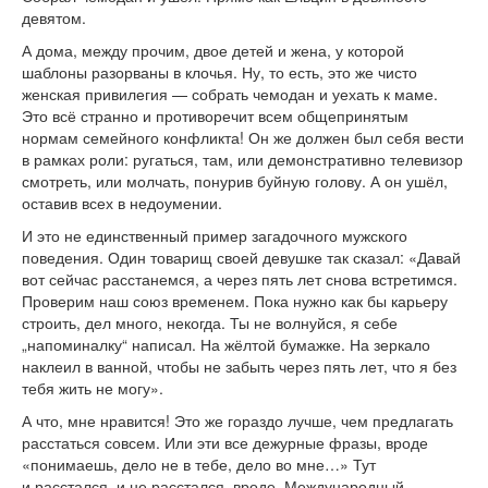
девятом.
А дома, между прочим, двое детей и жена, у которой
шаблоны разорваны в клочья. Ну, то есть, это же чисто
женская привилегия — собрать чемодан и уехать к маме.
Это всё странно и противоречит всем общепринятым
нормам семейного конфликта! Он же должен был себя вести
в рамках роли: ругаться, там, или демонстративно телевизор
смотреть, или молчать, понурив буйную голову. А он ушёл,
оставив всех в недоумении.
И это не единственный пример загадочного мужского
поведения. Один товарищ своей девушке так сказал: «Давай
вот сейчас расстанемся, а через пять лет снова встретимся.
Проверим наш союз временем. Пока нужно как бы карьеру
строить, дел много, некогда. Ты не волнуйся, я себе
„напоминалку“ написал. На жёлтой бумажке. На зеркало
наклеил в ванной, чтобы не забыть через пять лет, что я без
тебя жить не могу».
А что, мне нравится! Это же гораздо лучше, чем предлагать
расстаться совсем. Или эти все дежурные фразы, вроде
«понимаешь, дело не в тебе, дело во мне…» Тут
и расстался, и не расстался, вроде. Международный